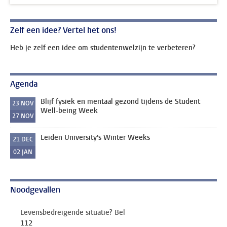
Zelf een idee? Vertel het ons!
Heb je zelf een idee om studentenwelzijn te verbeteren?
Agenda
Blijf fysiek en mentaal gezond tijdens de Student
23
NOV
Well-being Week
27
NOV
Leiden University's Winter Weeks
21
DEC
02
JAN
Noodgevallen
Levensbedreigende situatie? Bel
112