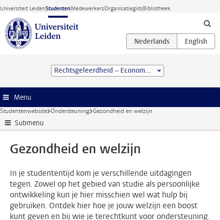
Ga direct naar de inhoud
Universiteit Leiden
Studenten
Medewerkers
Organisatiegids
Bibliotheek
Rechtsgeleerdheid – Economie (LL.B.)
Menu
Studentenwebsite
Ondersteuning
Gezondheid en welzijn
Submenu
Gezondheid en welzijn
In je studententijd kom je verschillende uitdagingen
tegen. Zowel op het gebied van studie als persoonlijke
ontwikkeling kun je hier misschien wel wat hulp bij
gebruiken. Ontdek hier hoe je jouw welzijn een boost
kunt geven en bij wie je terechtkunt voor ondersteuning.