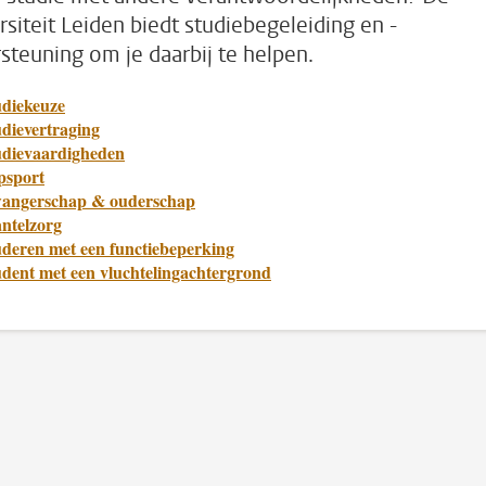
rsiteit Leiden biedt studiebegeleiding en -
steuning om je daarbij te helpen.
udiekeuze
udievertraging
udievaardigheden
psport
angerschap & ouderschap
ntelzorg
uderen met een functiebeperking
udent met een vluchtelingachtergrond