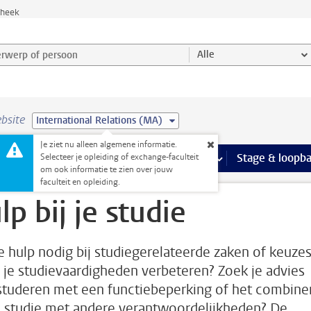
theek
werp of persoon en selecteer categorie
Alle
bsite
International Relations (MA)
Je ziet nu alleen algemene informatie.
Ondersteuning pagina’s
aciliteiten
meer Faciliteiten pagina’s
Extra studieactiviteiten
meer Extra studieact
Stage & loopb
Selecteer je opleiding of exchange-faculteit
om ook informatie te zien over jouw
faculteit en opleiding.
lp bij je studie
e hulp nodig bij studiegerelateerde zaken of keuze
e je studievaardigheden verbeteren? Zoek je advies
studeren met een functiebeperking of het combine
e studie met andere verantwoordelijkheden? De