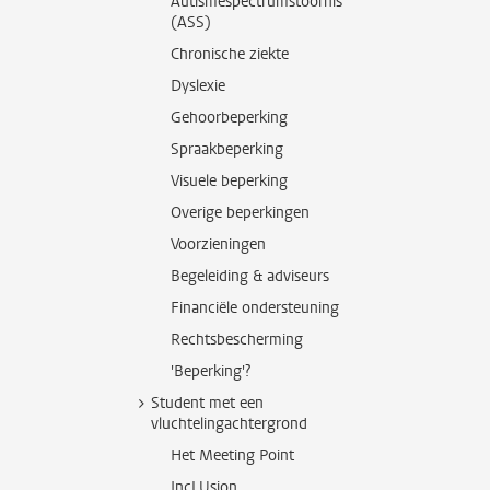
Autismespectrumstoornis
(ASS)
Chronische ziekte
Dyslexie
Gehoorbeperking
Spraakbeperking
Visuele beperking
Overige beperkingen
Voorzieningen
Begeleiding & adviseurs
Financiële ondersteuning
Rechtsbescherming
'Beperking'?
Student met een
vluchtelingachtergrond
Het Meeting Point
IncLUsion