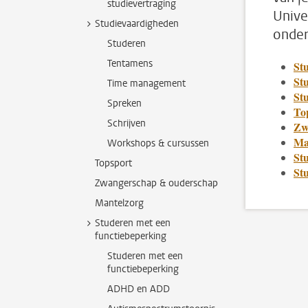
studievertraging
Unive
Studievaardigheden
onder
Studeren
Tentamens
St
St
Time management
St
Spreken
To
Schrijven
Zw
Ma
Workshops & cursussen
St
Topsport
St
Zwangerschap & ouderschap
Mantelzorg
Studeren met een
functiebeperking
Studeren met een
functiebeperking
ADHD en ADD