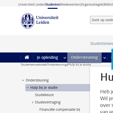
Ga direct naar de inhoud
Universiteit Leiden
Studenten
Medewerkers
Organisatiegids
Biblio
Zoek op onder
Zoekterm
Studentenwe
Je opleiding
meer Je opleiding pagina’s
Ondersteuning
meer 
F
Studentenwebsite
Ondersteuning
Hulp bij je studie
Hu
Ondersteuning
Hulp bij je studie
Heb j
Studiekeuze
Wil j
Studievertraging
over 
Financiële compensatie bij
van j