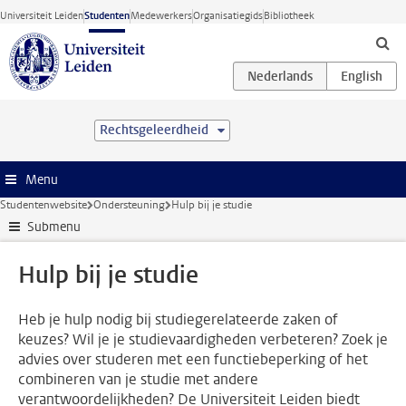
Ga direct naar de inhoud
Universiteit Leiden
Studenten
Medewerkers
Organisatiegids
Bibliotheek
Rechtsgeleerdheid
Menu
Studentenwebsite
Ondersteuning
Hulp bij je studie
Submenu
Hulp bij je studie
Heb je hulp nodig bij studiegerelateerde zaken of
keuzes? Wil je je studievaardigheden verbeteren? Zoek je
advies over studeren met een functiebeperking of het
combineren van je studie met andere
verantwoordelijkheden? De Universiteit Leiden biedt