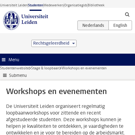
Ga direct naar de inhoud
Universiteit Leiden
Studenten
Medewerkers
Organisatiegids
Bibliotheek
Rechtsgeleerdheid
Menu
Studentenwebsite
Stage & loopbaan
Workshops en evenementen
Submenu
Workshops en evenementen
De Universiteit Leiden organiseert regelmatig
loopbaanworkshops voor zittende en recent
afgestudeerde studenten. Deze workshops kunnen je
helpen je kwaliteiten te ontdekken, je vaardigheden te
ontwikkelen en je voor te bereiden op de arbeidsmarkt.