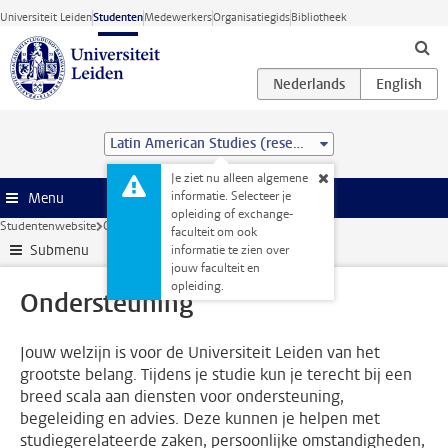
Ga direct naar de inhoud
Universiteit Leiden
Studenten
Medewerkers
Organisatiegids
Bibliotheek
Latin American Studies (research) (MA)
Je ziet nu alleen algemene
informatie. Selecteer je
Menu
opleiding of exchange-
Studentenwebsite
Ondersteuning
faculteit om ook
Submenu
informatie te zien over
jouw faculteit en
opleiding.
Ondersteuning
Jouw welzijn is voor de Universiteit Leiden van het
grootste belang. Tijdens je studie kun je terecht bij een
breed scala aan diensten voor ondersteuning,
begeleiding en advies. Deze kunnen je helpen met
studiegerelateerde zaken, persoonlijke omstandigheden,