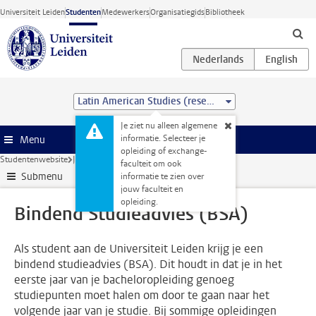
Ga direct naar de inhoud
Universiteit Leiden
Studenten
Medewerkers
Organisatiegids
Bibliotheek
Latin American Studies (research) (MA)
Je ziet nu alleen algemene
informatie. Selecteer je
Menu
opleiding of exchange-
Studentenwebsite
Je opleiding
Bindend Studieadvies (BSA)
faculteit om ook
Submenu
informatie te zien over
jouw faculteit en
opleiding.
Bindend Studieadvies (BSA)
Als student aan de Universiteit Leiden krijg je een
bindend studieadvies (BSA). Dit houdt in dat je in het
eerste jaar van je bacheloropleiding genoeg
studiepunten moet halen om door te gaan naar het
volgende jaar van je studie. Bij sommige opleidingen