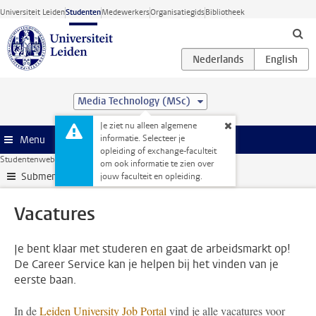
Ga direct naar de inhoud
Universiteit Leiden
Studenten
Medewerkers
Organisatiegids
Bibliotheek
Media Technology (MSc)
Je ziet nu alleen algemene
informatie. Selecteer je
Menu
opleiding of exchange-faculteit
Studentenwebsite
Stage & loopbaan
Vacatures
om ook informatie te zien over
Submenu
jouw faculteit en opleiding.
Vacatures
Je bent klaar met studeren en gaat de arbeidsmarkt op!
De Career Service kan je helpen bij het vinden van je
eerste baan.
In de
Leiden University Job Portal
vind je alle vacatures voor