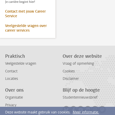
Je carrière begint hier!
Contact met jouw Career
Service
Veelgestelde vragen over
career services
Praktisch
Over deze website
Veelgestelde vragen
Vraag of opmerking
Contact
Cookies
Locaties
Disclaimer
Over ons
Blijf op de hoogte
Organisatie
Studentennieuwsbrief
Privacy
Volg ons op bluesky
Volg ons op facebook
Volg ons op youtub
Volg ons op li
Volg ons o
Volg 
Deze website maakt gebruik van cookies.
Meer informatie.