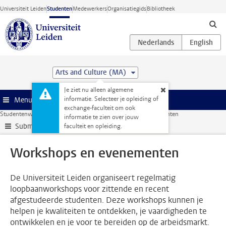
Ga direct naar de inhoud
Universiteit Leiden
Studenten
Medewerkers
Organisatiegids
Bibliotheek
Arts and Culture (MA)
Je ziet nu alleen algemene
informatie. Selecteer je opleiding of
Menu
exchange-faculteit om ook
Studentenwebsite
Stage & loopbaan
Workshops en evenementen
informatie te zien over jouw
Submenu
faculteit en opleiding.
Workshops en evenementen
De Universiteit Leiden organiseert regelmatig
loopbaanworkshops voor zittende en recent
afgestudeerde studenten. Deze workshops kunnen je
helpen je kwaliteiten te ontdekken, je vaardigheden te
ontwikkelen en je voor te bereiden op de arbeidsmarkt.