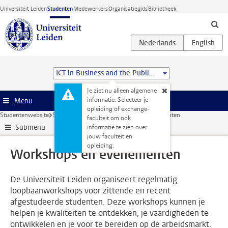
Ga direct naar de inhoud
Universiteit Leiden
Studenten
Medewerkers
Organisatiegids
Bibliotheek
ICT in Business and the Public Sector (MSc)
Je ziet nu alleen algemene
informatie. Selecteer je
Menu
opleiding of exchange-
Studentenwebsite
Stage & loopbaan
Workshops en evenementen
faculteit om ook
Submenu
informatie te zien over
jouw faculteit en
opleiding.
Workshops en evenementen
De Universiteit Leiden organiseert regelmatig
loopbaanworkshops voor zittende en recent
afgestudeerde studenten. Deze workshops kunnen je
helpen je kwaliteiten te ontdekken, je vaardigheden te
ontwikkelen en je voor te bereiden op de arbeidsmarkt.