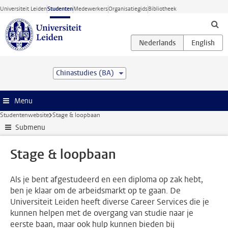
Ga direct naar de inhoud
Universiteit Leiden
Studenten
Medewerkers
Organisatiegids
Bibliotheek
Chinastudies (BA)
Menu
Studentenwebsite
Stage & loopbaan
Submenu
Stage & loopbaan
Als je bent afgestudeerd en een diploma op zak hebt,
ben je klaar om de arbeidsmarkt op te gaan. De
Universiteit Leiden heeft diverse Career Services die je
kunnen helpen met de overgang van studie naar je
eerste baan, maar ook hulp kunnen bieden bij