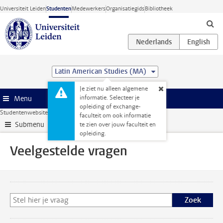
Ga direct naar de inhoud
Universiteit Leiden
Studenten
Medewerkers
Organisatiegids
Bibliotheek
Latin American Studies (MA)
Je ziet nu alleen algemene
informatie. Selecteer je
Menu
opleiding of exchange-
Studentenwebsite
Veelgestelde vragen
faculteit om ook informatie
Submenu
te zien over jouw faculteit en
opleiding.
Veelgestelde vragen
Zoek