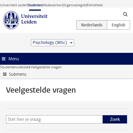
Ga direct naar de inhoud
Universiteit Leiden
Studenten
Medewerkers
Organisatiegids
Bibliotheek
Psychology (MSc)
Menu
Studentenwebsite
Veelgestelde vragen
Submenu
Veelgestelde vragen
Zoek