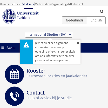
Ga direct naar de inhoud
Universiteit Leiden
Studenten
Medewerkers
Organisatiegids
Bibliotheek
International Studies (BA)
Je ziet nu alleen algemene
informatie. Selecteer je
Menu
opleiding of exchange-faculteit
om ook informatie te zien over
jouw faculteit en opleiding.
Rooster
Lesrooster, locaties en jaarkalender
Contact
Hulp of advies bij je studie