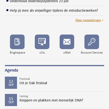
Onderhoud onderwijssystemen 23 juli
Help jij mee als vrijwilliger tijdens de introductieweken?
Meer mededelingen
Brightspace
uSis
uMail
Account Services
Agenda
Festival
12
Uit je Dak festival
SEP
Lezing
15
Knippen en plakken met menselijk DNA?
SEP