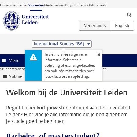
Ga direct naar de inhoud
Universiteit Leiden
Studenten
Medewerkers
Organisatiegids
Bibliotheek
International Studies (BA)
Je ziet nu alleen algemene
informatie. Selecteer je
Menu
opleiding of exchange-faculteit
Studentenwebsite
Je opleiding
Welkom bij de Universiteit Leiden
om ook informatie te zien over
Submenu
jouw faculteit en opleiding.
Welkom bij de Universiteit Leiden
Begint binnenkort jouw studententijd aan de Universiteit
Leiden? Hier vind je alle informatie die je nodig hebt om
je studie goed te beginnen.
Bachelor- of masterstudent?