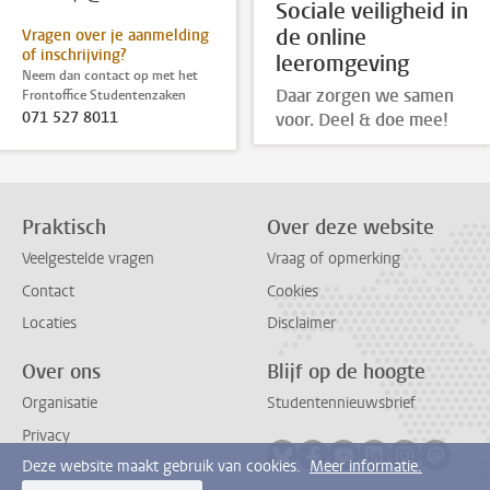
Sociale veiligheid in
de online
Vragen over je aanmelding
of inschrijving?
leeromgeving
Neem dan contact op met het
Daar zorgen we samen
Frontoffice Studentenzaken
071 527 8011
voor. Deel & doe mee!
Praktisch
Over deze website
Veelgestelde vragen
Vraag of opmerking
Contact
Cookies
Locaties
Disclaimer
Over ons
Blijf op de hoogte
Organisatie
Studentennieuwsbrief
Privacy
Volg ons op bluesky
Volg ons op facebook
Volg ons op youtub
Volg ons op li
Volg ons o
Volg 
Deze website maakt gebruik van cookies.
Meer informatie.