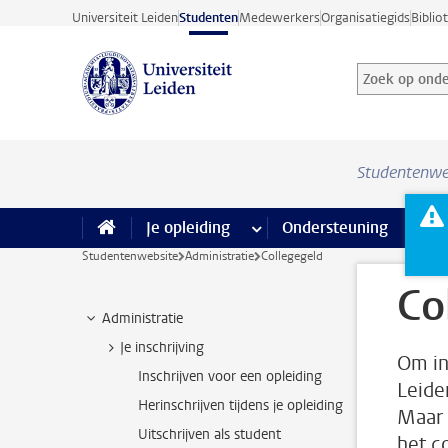
Ga direct naar de inhoud
Universiteit Leiden
Studenten
Medewerkers
Organisatiegids
Biblio
Zoek op onder
Zoekterm
Studentenwe
Je opleiding
meer Je opleiding pagina’s
Ondersteuning
meer 
F
Studentenwebsite
Administratie
Collegegeld
Co
Administratie
Je inschrijving
Om in
Inschrijven voor een opleiding
Leide
Herinschrijven tijdens je opleiding
Maar 
Uitschrijven als student
het c