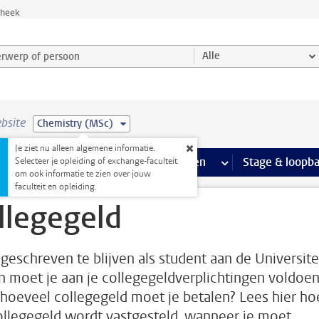
theek
werp of persoon en selecteer categorie
Alle
bsite
Chemistry (MSc)
Je ziet nu alleen algemene informatie.
Ondersteuning pagina’s
aciliteiten
meer Faciliteiten pagina’s
Extra studieactiviteiten
meer Extra studieact
Stage & loopb
Selecteer je opleiding of exchange-faculteit
om ook informatie te zien over jouw
faculteit en opleiding.
llegegeld
geschreven te blijven als student aan de Universite
n moet je aan je collegegeldverplichtingen voldoen
hoeveel collegegeld moet je betalen? Lees hier ho
ollegegeld wordt vastgesteld, wanneer je moet