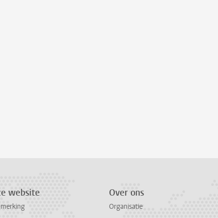
ze website
Over ons
pmerking
Organisatie