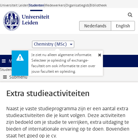
Ga direct naar de inhoud
Universiteit Leiden
Studenten
Medewerkers
Organisatiegids
Bibliotheek
Chemistry (MSc)
Je ziet nu alleen algemene informatie.
Selecteer je opleiding of exchange-
Menu
faculteit om ook informatie te zien over
Studentenwebsite
Extra studieactiviteiten
jouw faculteit en opleiding.
Submenu
Extra studieactiviteiten
Naast je vaste studieprogramma zijn er een aantal extra
studieactiviteiten die je kunt volgen. Deze activiteiten
zijn bedoeld om je studie te verrijken, extra uitdaging te
bieden of internationale ervaring op te doen. Bovendien
staat het goed op je cv.