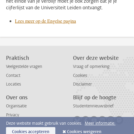
het einde van je verblijf moet je ook zorgen dat je je
cijferlijst van de Universiteit Leiden ontvangt.
Lees meer op de Engelse pagina
Praktisch
Over deze website
Veelgestelde vragen
Vraag of opmerking
Contact
Cookies
Locaties
Disclaimer
Over ons
Blijf op de hoogte
Organisatie
Studentennieuwsbrief
Privacy
Volg ons op bluesky
Volg ons op facebook
Volg ons op youtub
Volg ons op li
Volg ons o
Volg 
Deze website maakt gebruik van cookies.
Meer informatie.
Cookies accepteren
Cookies weigeren