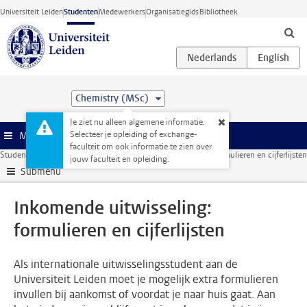
Ga direct naar de inhoud
Universiteit Leiden
Studenten
Medewerkers
Organisatiegids
Bibliotheek
Chemistry (MSc)
Je ziet nu alleen algemene informatie.
Selecteer je opleiding of exchange-
Menu
faculteit om ook informatie te zien over
Studentenwebsite
Administratie
Inkomende uitwisseling: formulieren en cijferlijsten
jouw faculteit en opleiding.
Submenu
Inkomende uitwisseling:
formulieren en cijferlijsten
Als internationale uitwisselingsstudent aan de
Universiteit Leiden moet je mogelijk extra formulieren
invullen bij aankomst of voordat je naar huis gaat. Aan