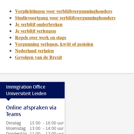
Verplichtingen voor verblijfsvergunninghouders
Studievoortgang voor verblijfsvergunninghouders
Je verblijf onderbreken
Je verblijf verlengen
Regels over werk en stage
Vergunning verlopen, kwijt of gestolen
Nederland verlaten
Gevolgen van de Brexit
Immigration Office
Universiteit Leiden
Online afspraken via
Teams
Dinsdag
15:00 - 16:00 uur
Woensdag
13:00 - 14:00 uur
Donderdag
11:00 - 12:00 uur