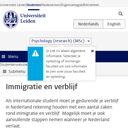
Ga direct naar de inhoud
Universiteit Leiden
Studenten
Medewerkers
Organisatiegids
Bibliotheek
Psychology (research) (MSc)
Je ziet nu alleen algemene
informatie. Selecteer je
Menu
opleiding of exchange-
Studentenwebsite
Administratie
Immigratie en verblijf
faculteit om ook informatie
Submenu
te zien over jouw faculteit
en opleiding.
Immigratie en verblijf
Als internationale student moet je gedurende je verblijf
in Nederland rekening houden met een aantal zaken
rond immigratie en verblijf. Mogelijk moet je ook
aanvullende stappen nemen wanneer je Nederland
verlaat.