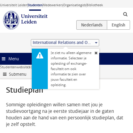
Ga direct naar de inhoud
Universiteit Leiden
Studenten
Medewerkers
Organisatiegids
Bibliotheek
International Relations and Organisations (BSc)
Je ziet nu alleen algemene
informatie. Selecteer je
Menu
opleiding of exchange-
Studentenwebsite
Je opleiding
Studieplan
faculteit om ook
Submenu
informatie te zien over
jouw faculteit en
opleiding.
Studieplan
Sommige opleidingen willen samen met jou je
studievoortgang na je eerste studiejaar in de gaten
houden aan de hand van een persoonlijk studieplan, dat
je zelf opstelt.