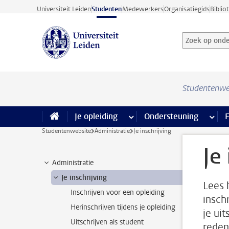
Ga direct naar de inhoud
Universiteit Leiden
Studenten
Medewerkers
Organisatiegids
Biblio
Zoek op onder
Zoekterm
Studentenwe
Je opleiding
meer Je opleiding pagina’s
Ondersteuning
meer 
F
Studentenwebsite
Administratie
Je inschrijving
Je
Administratie
Je inschrijving
Lees h
Inschrijven voor een opleiding
inschr
Herinschrijven tijdens je opleiding
je ui
Uitschrijven als student
reden