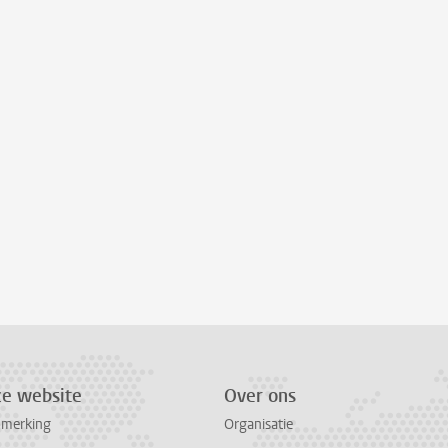
ze website
Over ons
pmerking
Organisatie