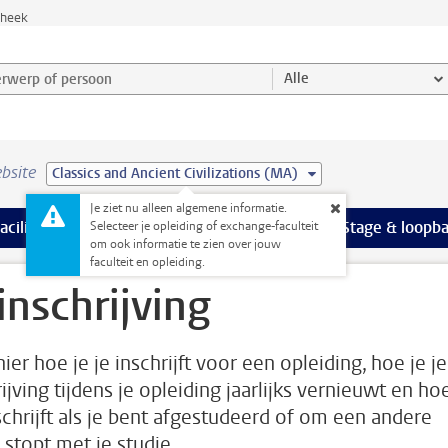
theek
werp of persoon en selecteer categorie
Alle
bsite
Classics and Ancient Civilizations (MA)
Je ziet nu alleen algemene informatie.
Ondersteuning pagina’s
aciliteiten
meer Faciliteiten pagina’s
Extra studieactiviteiten
meer Extra studieact
Stage & loopb
Selecteer je opleiding of exchange-faculteit
om ook informatie te zien over jouw
faculteit en opleiding.
 inschrijving
ier hoe je je inschrijft voor een opleiding, hoe je je
ijving tijdens je opleiding jaarlijks vernieuwt en ho
tschrijft als je bent afgestudeerd of om een andere
 stopt met je studie.