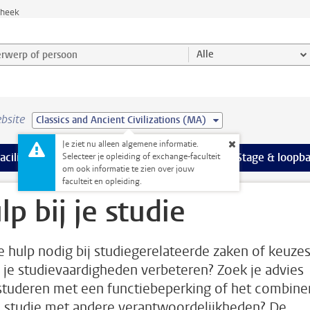
theek
werp of persoon en selecteer categorie
Alle
bsite
Classics and Ancient Civilizations (MA)
Je ziet nu alleen algemene informatie.
Ondersteuning pagina’s
aciliteiten
meer Faciliteiten pagina’s
Extra studieactiviteiten
meer Extra studieact
Stage & loopb
Selecteer je opleiding of exchange-faculteit
om ook informatie te zien over jouw
faculteit en opleiding.
lp bij je studie
e hulp nodig bij studiegerelateerde zaken of keuze
e je studievaardigheden verbeteren? Zoek je advies
studeren met een functiebeperking of het combine
e studie met andere verantwoordelijkheden? De