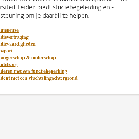
rsiteit Leiden biedt studiebegeleiding en -
steuning om je daarbij te helpen.
udiekeuze
udievertraging
udievaardigheden
psport
angerschap & ouderschap
ntelzorg
uderen met een functiebeperking
udent met een vluchtelingachtergrond