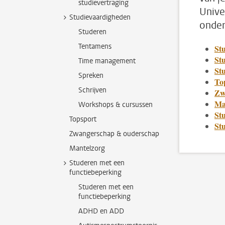
studievertraging
Unive
Studievaardigheden
onder
Studeren
Tentamens
St
St
Time management
St
Spreken
To
Schrijven
Zw
Ma
Workshops & cursussen
St
Topsport
St
Zwangerschap & ouderschap
Mantelzorg
Studeren met een
functiebeperking
Studeren met een
functiebeperking
ADHD en ADD