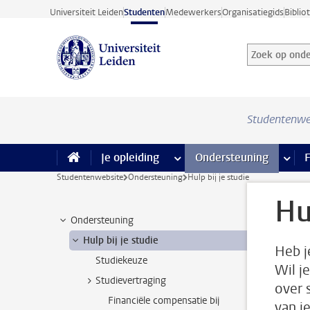
Ga direct naar de inhoud
Universiteit Leiden
Studenten
Medewerkers
Organisatiegids
Biblio
Zoek op onder
Zoekterm
Studentenwe
Je opleiding
meer Je opleiding pagina’s
Ondersteuning
meer 
F
Studentenwebsite
Ondersteuning
Hulp bij je studie
Hu
Ondersteuning
Hulp bij je studie
Heb j
Studiekeuze
Wil j
Studievertraging
over 
Financiële compensatie bij
van j