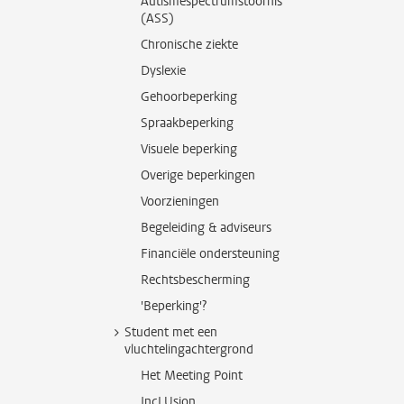
Autismespectrumstoornis
(ASS)
Chronische ziekte
Dyslexie
Gehoorbeperking
Spraakbeperking
Visuele beperking
Overige beperkingen
Voorzieningen
Begeleiding & adviseurs
Financiële ondersteuning
Rechtsbescherming
'Beperking'?
Student met een
vluchtelingachtergrond
Het Meeting Point
IncLUsion