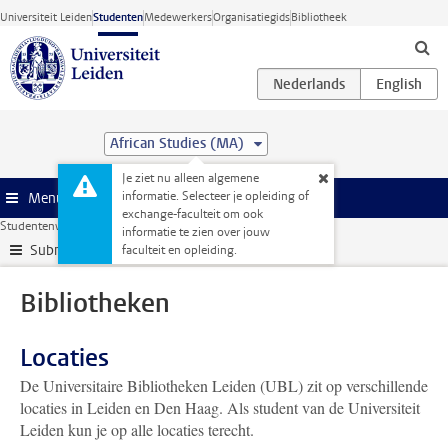
Ga direct naar de inhoud
Universiteit Leiden
Studenten
Medewerkers
Organisatiegids
Bibliotheek
African Studies (MA)
Je ziet nu alleen algemene
informatie. Selecteer je opleiding of
Menu
exchange-faculteit om ook
Studentenwebsite
Faciliteiten
Bibliotheken
informatie te zien over jouw
Submenu
faculteit en opleiding.
Bibliotheken
Locaties
De Universitaire Bibliotheken Leiden (UBL) zit op verschillende
locaties in Leiden en Den Haag. Als student van de Universiteit
Leiden kun je op alle locaties terecht.