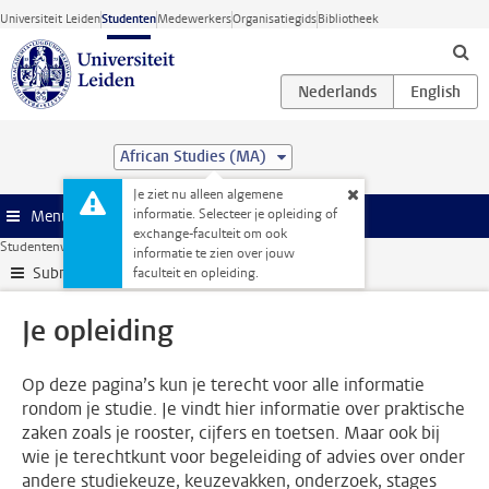
Ga direct naar de inhoud
Universiteit Leiden
Studenten
Medewerkers
Organisatiegids
Bibliotheek
African Studies (MA)
Je ziet nu alleen algemene
informatie. Selecteer je opleiding of
Menu
exchange-faculteit om ook
Studentenwebsite
Je opleiding
informatie te zien over jouw
Submenu
faculteit en opleiding.
Je opleiding
Op deze pagina’s kun je terecht voor alle informatie
rondom je studie. Je vindt hier informatie over praktische
zaken zoals je rooster, cijfers en toetsen. Maar ook bij
wie je terechtkunt voor begeleiding of advies over onder
andere studiekeuze, keuzevakken, onderzoek, stages