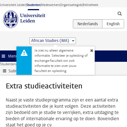
Ga direct naar de inhoud
Universiteit Leiden
Studenten
Medewerkers
Organisatiegids
Bibliotheek
African Studies (MA)
Je ziet nu alleen algemene
informatie. Selecteer je opleiding of
Menu
exchange-faculteit om ook
Studentenwebsite
Extra studieactiviteiten
informatie te zien over jouw
Submenu
faculteit en opleiding.
Extra studieactiviteiten
Naast je vaste studieprogramma zijn er een aantal extra
studieactiviteiten die je kunt volgen. Deze activiteiten
zijn bedoeld om je studie te verrijken, extra uitdaging te
bieden of internationale ervaring op te doen. Bovendien
staat het goed op je cv.