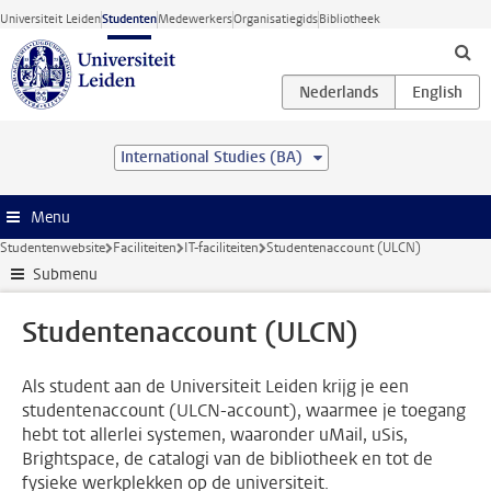
Ga direct naar de inhoud
Universiteit Leiden
Studenten
Medewerkers
Organisatiegids
Bibliotheek
International Studies (BA)
Menu
Studentenwebsite
Faciliteiten
IT-faciliteiten
Studentenaccount (ULCN)
Submenu
Studentenaccount (ULCN)
Als student aan de Universiteit Leiden krijg je een
studentenaccount (ULCN-account), waarmee je toegang
hebt tot allerlei systemen, waaronder uMail, uSis,
Brightspace, de catalogi van de bibliotheek en tot de
fysieke werkplekken op de universiteit.