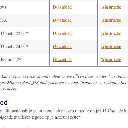
ows
Download
Instructie
OSX
Download
Instructie
 Ubuntu 22.04*
Download
Instructie
 Ubuntu 24.04*
Download
Instructie
 Fedora 40*
Download
Instructie
Linux open-source is, ondersteunen we alleen deze versies. Varianten
inux Mint en Pop!_OS ondersteunen we niet. Installeer van Ubuntu het
e systeem.
oed
ultifunctionals te gebruiken, heb je tegoed nodig op je LU-Card. Je k
olgende manieren tegoed op je account zetten: