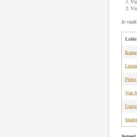
Via
Vi
Je vindt
Leid
Kamer
Lipsi
Pieter
Van S
Univer
Stude
Tegoed 