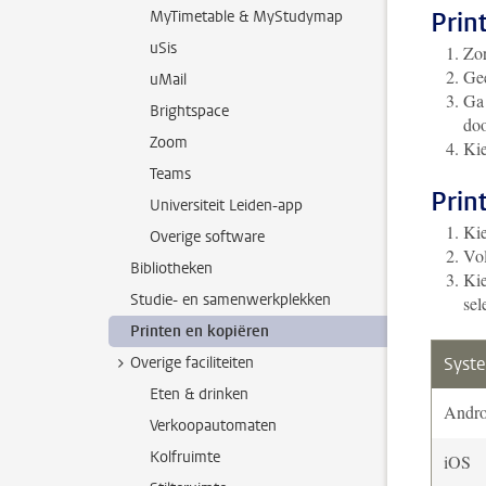
Prin
MyTimetable & MyStudymap
uSis
Zor
Gee
uMail
Ga 
Brightspace
doo
Zoom
Kie
Teams
Prin
Universiteit Leiden-app
Kie
Overige software
Vol
Bibliotheken
Kie
Studie- en samenwerkplekken
sel
Printen en kopiëren
Overige faciliteiten
Syst
Eten & drinken
Andro
Verkoopautomaten
Kolfruimte
iOS