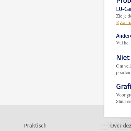
Prob
LU-Ca
Zie je 
Zo ma
Ander
Vul het
Niet
Om veil
poorten 
Graf
Voor gro
Stuur e
Praktisch
Over de