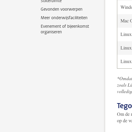
Stilteruimte
Wind
Gevonden voorwerpen
Meer onderwijsfaciliteiten
Mac 
Evenement of bijeenkomst
organiseren
Linux
Linux
Linux
*Omdat 
zoals L
volledig
Teg
Om de m
op de v