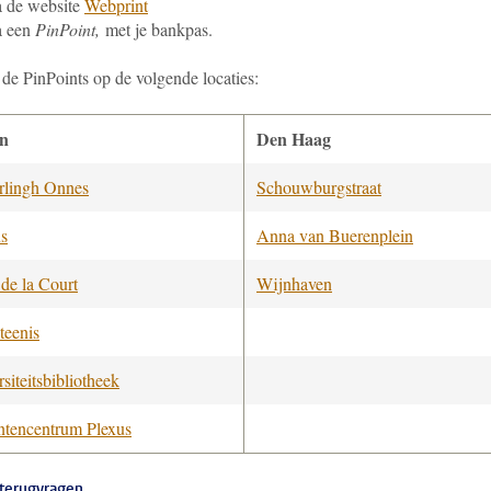
 de website
Webprint
a een
PinPoint,
met je bankpas.
 de PinPoints op de volgende locaties:
en
Den Haag
lingh Onnes
Schouwburgstraat
us
Anna van Buerenplein
 de la Court
Wijnhaven
teenis
siteitsbibliotheek
ntencentrum Plexus
terugvragen