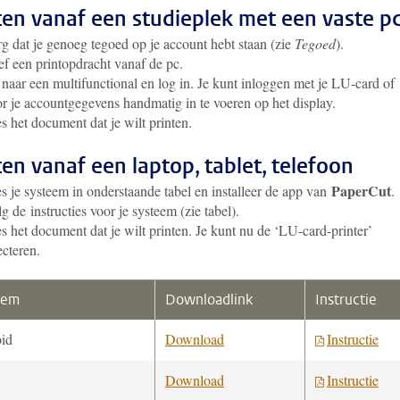
ten vanaf een studieplek met een vaste p
g dat je genoeg tegoed op je account hebt staan (zie
Tegoed
).
f een printopdracht vanaf de pc.
naar een multifunctional en log in. Je kunt inloggen met je LU-card of
r je accountgegevens handmatig in te voeren op het display.
s het document dat je wilt printen.
ten vanaf een laptop, tablet, telefoon
PaperCut
s je systeem in onderstaande tabel en installeer de app van
.
g de instructies voor je systeem (zie tabel).
s het document dat je wilt printen. Je kunt nu de ‘LU-card-printer’
ecteren.
eem
Downloadlink
Instructie
id
Download
Instructie
Download
Instructie