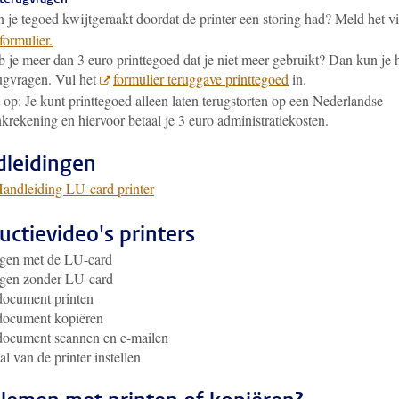
 je tegoed kwijtgeraakt doordat de printer een storing had? Meld het v
 formulier.
 je meer dan 3 euro printtegoed dat je niet meer gebruikt? Dan kun je 
ugvragen. Vul het
formulier teruggave printtegoed
in
.
 op: Je kunt printtegoed alleen laten terugstorten op een Nederlandse
krekening en hiervoor betaal je 3 euro administratiekosten.
leidingen
andleiding LU-card printer
ructievideo's printers
ggen met de LU-card
ggen zonder LU-card
document printen
document kopiëren
document scannen en e-mailen
al van de printer instellen