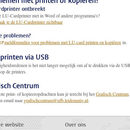
lemen met printen of kopiëren?
rdprinter ontbreekt
de LU-Cardprinter niet in Word of andere programma’s?
ak je de LU-Cardprinter zichtbaar
e problemen?
meldformulier voor problemen met LU-card printen en kopiëren
in.
 printen via USB
igheidsredenen is het niet langer mogelijk om af te drukken via de US
op de printers.
isch Centrum
te print- of kopieeropdrachten kun je terecht bij het
Grafisch Centrum
.
en email naar
grafischcentrum@ufb.leidenuniv.nl
.
ze website
Over ons