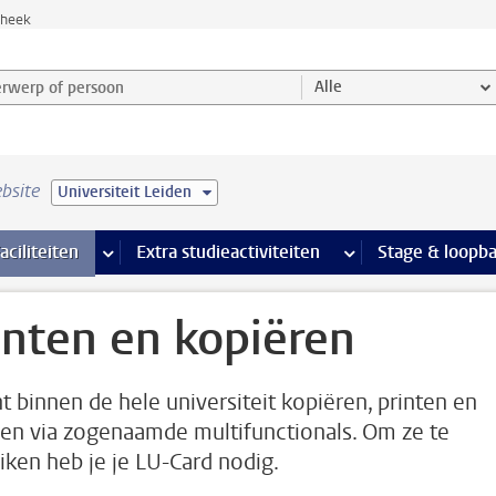
theek
werp of persoon en selecteer categorie
Alle
bsite
Universiteit Leiden
Ondersteuning pagina’s
aciliteiten
meer Faciliteiten pagina’s
Extra studieactiviteiten
meer Extra studieact
Stage & loopb
inten en kopiëren
nt binnen de hele universiteit kopiëren, printen en
en via zogenaamde multifunctionals. Om ze te
iken heb je je LU-Card nodig.