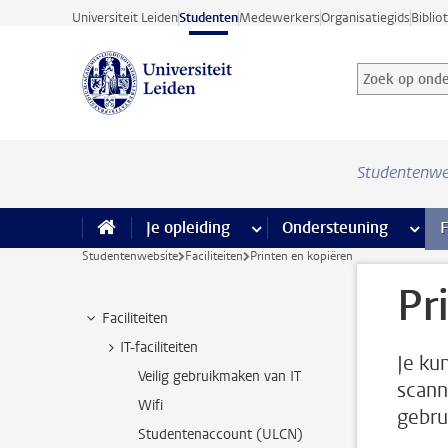
Ga direct naar de inhoud
Universiteit Leiden
Studenten
Medewerkers
Organisatiegids
Biblio
Zoek op onder
Zoekterm
Studentenwe
Je opleiding
meer Je opleiding pagina’s
Ondersteuning
meer 
F
Studentenwebsite
Faciliteiten
Printen en kopiëren
Pr
Faciliteiten
IT-faciliteiten
Je ku
Veilig gebruikmaken van IT
scann
Wifi
gebru
Studentenaccount (ULCN)