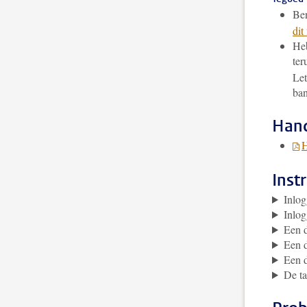
Ben
dit
Heb
ter
Let
ban
Hand
H
Inst
Inlo
Inlo
Een 
Een 
Een 
De ta