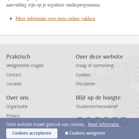
aanvulling zijn op je reguliere studieprogramma.
Meer informatie over extra online vakken
Praktisch
Over deze website
Veelgestelde vragen
Vraag of opmerking
Contact
Cookies
Locaties
Disclaimer
Over ons
Blijf op de hoogte
Organisatie
Studentennieuwsbrief
Privacy
Volg ons op bluesky
Volg ons op facebook
Volg ons op youtub
Volg ons op li
Volg ons o
Volg 
Deze website maakt gebruik van cookies.
Meer informatie.
Cookies accepteren
Cookies weigeren