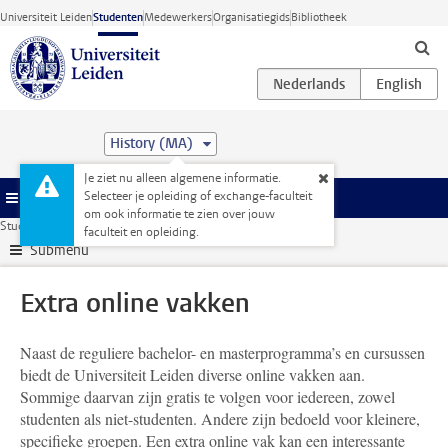
Ga direct naar de inhoud
Universiteit Leiden
Studenten
Medewerkers
Organisatiegids
Bibliotheek
History (MA)
Je ziet nu alleen algemene informatie.
Selecteer je opleiding of exchange-faculteit
Menu
om ook informatie te zien over jouw
Studentenwebsite
Extra studieactiviteiten
Extra online vakken
faculteit en opleiding.
Submenu
Extra online vakken
Naast de reguliere bachelor- en masterprogramma’s en cursussen
biedt de Universiteit Leiden diverse online vakken aan.
Sommige daarvan zijn gratis te volgen voor iedereen, zowel
studenten als niet-studenten. Andere zijn bedoeld voor kleinere,
specifieke groepen. Een extra online vak kan een interessante