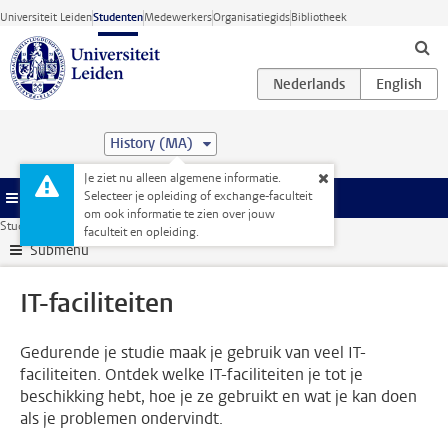
Ga direct naar de inhoud
Universiteit Leiden
Studenten
Medewerkers
Organisatiegids
Bibliotheek
History (MA)
Je ziet nu alleen algemene informatie.
Selecteer je opleiding of exchange-faculteit
Menu
om ook informatie te zien over jouw
Studentenwebsite
Faciliteiten
IT-faciliteiten
faculteit en opleiding.
Submenu
IT-faciliteiten
Gedurende je studie maak je gebruik van veel IT-
faciliteiten. Ontdek welke IT-faciliteiten je tot je
beschikking hebt, hoe je ze gebruikt en wat je kan doen
als je problemen ondervindt.