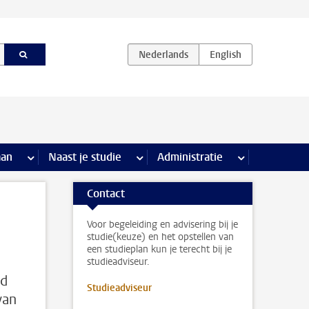
iviteiten pagina’s
aan
meer Stage & loopbaan pagina’s
Naast je studie
meer Naast je studie pagina’s
Administratie
meer Administr
Contact
Voor begeleiding en advisering bij je
studie(keuze) en het opstellen van
een studieplan kun je terecht bij je
studieadviseur.
nd
Studieadviseur
van