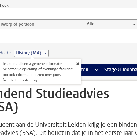
theek
werp of persoon en selecteer categorie
Alle
bsite
History (MA)
Je ziet nu alleen algemene informatie.
Ondersteuning pagina’s
aciliteiten
meer Faciliteiten pagina’s
Extra studieactiviteiten
meer Extra studieact
Stage & loopb
Selecteer je opleiding of exchange-faculteit
om ook informatie te zien over jouw
faculteit en opleiding.
ndend Studieadvies
SA)
tudent aan de Universiteit Leiden krijg je een binde
advies (BSA). Dit houdt in dat je in het eerste jaar 