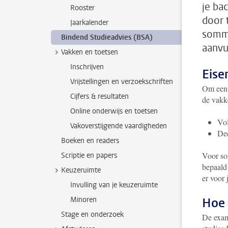
je ba
Rooster
door 
Jaarkalender
sommi
Bindend Studieadvies (BSA)
aanvu
Vakken en toetsen
Inschrijven
Eise
Vrijstellingen en verzoekschriften
Om een 
Cijfers & resultaten
de vakke
Online onderwijs en toetsen
Vol
Vakoverstijgende vaardigheden
Dee
Boeken en readers
Voor so
Scriptie en papers
bepaald
Keuzeruimte
er voor
Invulling van je keuzeruimte
Minoren
Hoe 
Stage en onderzoek
De exam