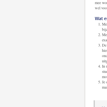
mee wor
wel voor
Wat e
Me
bij
Me
exa
De 
hie
ond
uit
In 
stu
mom
Je 
mai