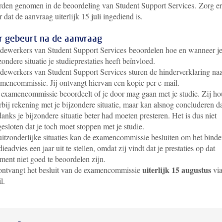
den genomen in de beoordeling van Student Support Services. Zorg er
 dat de aanvraag uiterlijk 15 juli ingediend is.
r gebeurt na de aanvraag
dewerkers van Student Support Services
beoordelen hoe en wanneer j
zondere situatie je studieprestaties heeft beïnvloed.
dewerkers van Student Support Services
sturen de hinderverklaring na
mencommissie. Jij ontvangt hiervan een kopie per e-mail.
examencommissie beoordeelt of je door mag gaan met je studie. Zij ho
rbij rekening met je bijzondere situatie, maar kan alsnog concluderen da
anks je bijzondere situatie beter had moeten presteren. Het is dus niet
gesloten dat je toch moet stoppen met je studie.
uitzonderlijke situaties kan de examencommissie besluiten om het bind
dieadvies een jaar uit te stellen, omdat zij vindt dat je prestaties op dat
ent niet goed te beoordelen zijn.
uiterlijk 15 augustus
ontvangt het besluit van de examencommissie
via
l.