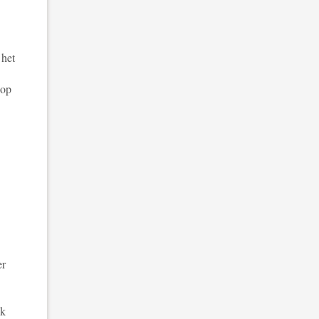
 het
 op
.
er
ek