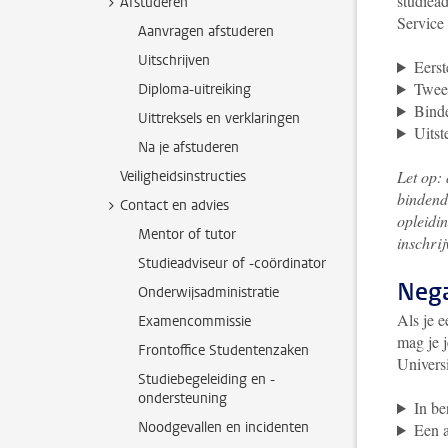
studiea
Afstuderen
Service
Aanvragen afstuderen
Uitschrijven
Eerst
Tweed
Diploma-uitreiking
Binde
Uittreksels en verklaringen
Uitst
Na je afstuderen
Let op: 
Veiligheidsinstructies
bindend
Contact en advies
opleidin
Mentor of tutor
inschrij
Studieadviseur of -coördinator
Nega
Onderwijsadministratie
Als je
ee
Examencommissie
mag je j
Frontoffice Studentenzaken
Univers
Studiebegeleiding en -
ondersteuning
In be
Noodgevallen en incidenten
Een a