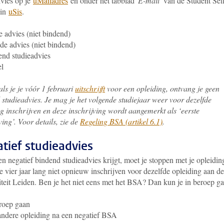
dvies op je
uMailadres
en onder het tabblad '
E-mail'
van de Student Sel
 in
uSis
.
e advies (niet bindend)
e advies (niet bindend)
nd studieadvies
el
als je je vóór 1 februari
uitschrijft
voor een opleiding, ontvang je geen
 studieadvies. Je mag je het volgende studiejaar weer voor dezelfde
g inschrijven en deze inschrijving wordt aangemerkt als ‘eerste
ving’. Voor details, zie de
Regeling BSA (artikel 6.1)
.
tief studieadvies
n negatief bindend studieadvies krijgt, moet je stoppen met je opleidin
e vier jaar lang niet opnieuw inschrijven voor dezelfde opleiding aan de
iteit Leiden. Ben je het niet eens met het BSA? Dan kun je in beroep ga
roep gaan
ndere opleiding na een negatief BSA