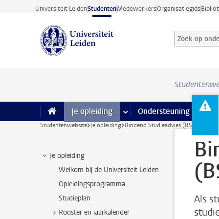
Ga direct naar de inhoud
Universiteit Leiden
Studenten
Medewerkers
Organisatiegids
Biblio
Zoek op onder
Zoekterm
Studentenwe
Je opleiding
meer Je opleiding pagina’s
Ondersteuning
meer 
F
Studentenwebsite
Je opleiding
Bindend Studieadvies (BSA)
Bi
Je opleiding
(B
Welkom bij de Universiteit Leiden
Opleidingsprogramma
Als s
Studieplan
studie
Rooster en jaarkalender