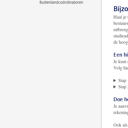
Buitenlandcoördinatoren
Bijz
Haal je 
bestuur
uitbreng
studiead
de hoogt
Een h
Je kunt
Volg hi
Stap 
Stap 
Doe he
Je aanv
rekening
Ook als 