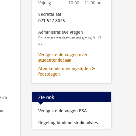
f
Vrijdag
10:00 - 11:00 uur
Secretariaat
071 527 8025
Administratieve vragen
Bel het secretariaat van ma t/m vr, 9 -17
uur
Veelgestelde vragen over
studentendecaan
Afwijkende openingstijden &
feestdagen
g en
Zie ook
an.
Veelgestelde vragen BSA
Regeling bindend studieadvies