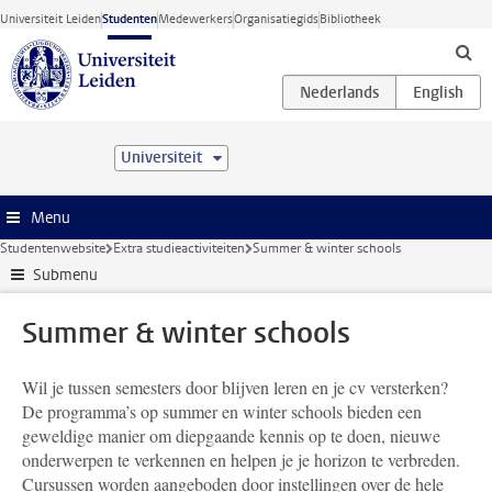
Ga direct naar de inhoud
Universiteit Leiden
Studenten
Medewerkers
Organisatiegids
Bibliotheek
Universiteit
Menu
Studentenwebsite
Extra studieactiviteiten
Summer & winter schools
Submenu
Summer & winter schools
Wil je tussen semesters door blijven leren en je cv versterken?
De programma’s op summer en winter schools bieden een
geweldige manier om diepgaande kennis op te doen, nieuwe
onderwerpen te verkennen en helpen je je horizon te verbreden.
Cursussen worden aangeboden door instellingen over de hele