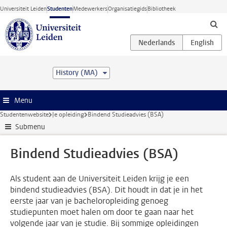
Ga direct naar de inhoud
Universiteit Leiden
Studenten
Medewerkers
Organisatiegids
Bibliotheek
History (MA)
Menu
Studentenwebsite
Je opleiding
Bindend Studieadvies (BSA)
Submenu
Bindend Studieadvies (BSA)
Als student aan de Universiteit Leiden krijg je een
bindend studieadvies (BSA). Dit houdt in dat je in het
eerste jaar van je bacheloropleiding genoeg
studiepunten moet halen om door te gaan naar het
volgende jaar van je studie. Bij sommige opleidingen