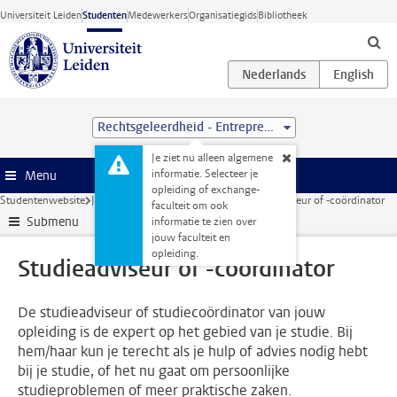
Ga direct naar de inhoud
Universiteit Leiden
Studenten
Medewerkers
Organisatiegids
Bibliotheek
Rechtsgeleerdheid - Entrepreneurship and Management (LL.B.)
Je ziet nu alleen algemene
informatie. Selecteer je
Menu
opleiding of exchange-
Studentenwebsite
Je opleiding
Contact en advies
Studieadviseur of -coördinator
faculteit om ook
Submenu
informatie te zien over
jouw faculteit en
opleiding.
Studieadviseur of -coördinator
De studieadviseur of studiecoördinator van jouw
opleiding is de expert op het gebied van je studie. Bij
hem/haar kun je terecht als je hulp of advies nodig hebt
bij je studie, of het nu gaat om persoonlijke
studieproblemen of meer praktische zaken.