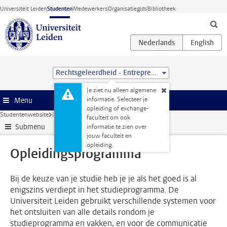
Ga direct naar de inhoud
Universiteit Leiden
Studenten
Medewerkers
Organisatiegids
Bibliotheek
Rechtsgeleerdheid - Entrepreneurship and Management (LL.B.)
Je ziet nu alleen algemene
informatie. Selecteer je
Menu
opleiding of exchange-
Studentenwebsite
Je opleiding
Opleidingsprogramma
faculteit om ook
Submenu
informatie te zien over
jouw faculteit en
opleiding.
Opleidingsprogramma
Bij de keuze van je studie heb je je als het goed is al
enigszins verdiept in het studieprogramma. De
Universiteit Leiden gebruikt verschillende systemen voor
het ontsluiten van alle details rondom je
studieprogramma en vakken, en voor de communicatie