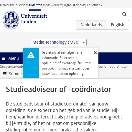
Ga direct naar de inhoud
Universiteit Leiden
Studenten
Medewerkers
Organisatiegids
Bibliotheek
Media Technology (MSc)
Je ziet nu alleen algemene
informatie. Selecteer je
Menu
opleiding of exchange-faculteit
Studentenwebsite
Je opleiding
Contact en advies
Studieadviseur of -coördinator
om ook informatie te zien over
Submenu
jouw faculteit en opleiding.
Studieadviseur of -coördinator
De studieadviseur of studiecoördinator van jouw
opleiding is de expert op het gebied van je studie. Bij
hem/haar kun je terecht als je hulp of advies nodig hebt
bij je studie, of het nu gaat om persoonlijke
studieproblemen of meer praktische zaken.