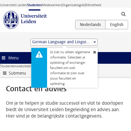
Ga direct naar de inhoud
Universiteit Leiden
Studenten
Medewerkers
Organisatiegids
Bibliotheek
German Language and Linguistics (MA)
Je ziet nu alleen algemene
informatie. Selecteer je
Menu
opleiding of exchange-
Studentenwebsite
Je opleiding
Contact en advies
faculteit om ook
Submenu
informatie te zien over
jouw faculteit en
opleiding.
Contact en advies
Om je te helpen je studie succesvol en vlot te doorlopen
biedt de Universiteit Leiden begeleiding en advies aan.
Hier vind je de belangrijkste contactgegevens.