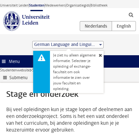
Ga direct naar de inhoud
Universiteit Leiden
Studenten
Medewerkers
Organisatiegids
Bibliotheek
German Language and Linguistics (MA)
Je ziet nu alleen algemene
informatie. Selecteer je
Menu
opleiding of exchange-
Studentenwebsite
Stage & loopbaan
Stage en onderzoek
faculteit om ook
Submenu
informatie te zien over
jouw faculteit en
opleiding.
Stage en onderzoek
Bij veel opleidingen kun je stage lopen of deelnemen aan
een onderzoeksproject. Soms is het een vast onderdeel
van het curriculum, bij andere opleidingen kun je je
keuzeruimte ervoor gebruiken.