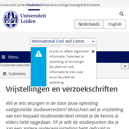
Ga direct naar de inhoud
Universiteit Leiden
Studenten
Medewerkers
Organisatiegids
Bibliotheek
International Civil and Commercial Law (Advanced LL.M.)
Je ziet nu alleen algemene
informatie. Selecteer je
Menu
opleiding of exchange-
Studentenwebsite
...
Vrijstellingen en verzoekschriften
too
faculteit om ook
informatie te zien over
Submenu
jouw faculteit en
opleiding.
Vrijstellingen en verzoekschriften
Wil je iets wijzigen in de door jouw opleiding
vastgestelde studievereisten? Misschien wil je vrijstelling
van een bepaald studieonderdeel omdat je de kennis al
elders hebt opgedaan. Of je wilt de studiepunten die je
aan een andere onderwijsinstelling hebt gehaald in