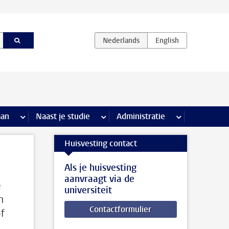
iviteiten pagina’s
aan
meer Stage & loopbaan pagina’s
Naast je studie
meer Naast je studie pagina’s
Administratie
meer Administr
Huisvesting contact
Als je huisvesting
aanvraagt via de
e
universiteit
n
Contactformulier
f