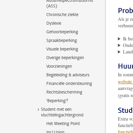
Autismespectrumstoornis
(ASS)
Prob
Chronische ziekte
Als je e
Dyslexie
verhuurd
Gehoorbeperking
Ik h
Spraakbeperking
Onde
Visuele beperking
Lande
Overige beperkingen
Huur
Voorzieningen
In somm
Begeleiding & adviseurs
website
Financiële ondersteuning
aanvrag
Rechtsbescherming
(gratis 
'Beperking'?
Stud
Student met een
vluchtelingachtergrond
Extra v
Het Meeting Point
functie
functie
IncLUsion