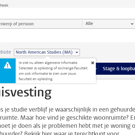
theek
werp of persoon en selecteer categorie
Alle
bsite
North American Studies (MA)
Je ziet nu alleen algemene informatie.
Ondersteuning pagina’s
aciliteiten
meer Faciliteiten pagina’s
Extra studieactiviteiten
meer Extra studieact
Stage & loopb
Selecteer je opleiding of exchange-faculteit
om ook informatie te zien over jouw
faculteit en opleiding.
isvesting
s je studie verblijf je waarschijnlijk in een gehuurd
uimte. Maar hoe vind je geschikte woonruimte? E
oet je doen als je problemen hebt met je woning o
rhuurder? Bekijk hier waar je terechtkunt voor