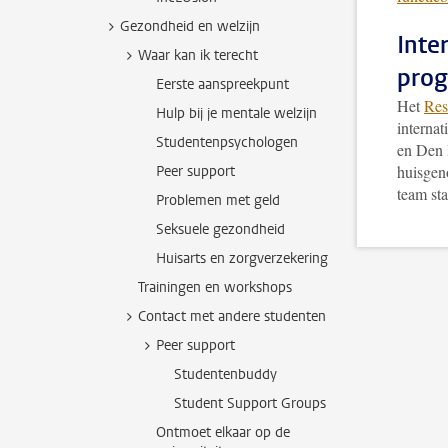
Gezondheid en welzijn
Inte
Waar kan ik terecht
pro
Eerste aanspreekpunt
Het
Res
Hulp bij je mentale welzijn
interna
Studentenpsychologen
en Den 
huisgeno
Peer support
team sta
Problemen met geld
Seksuele gezondheid
Huisarts en zorgverzekering
Trainingen en workshops
Contact met andere studenten
Peer support
Studentenbuddy
Student Support Groups
Ontmoet elkaar op de