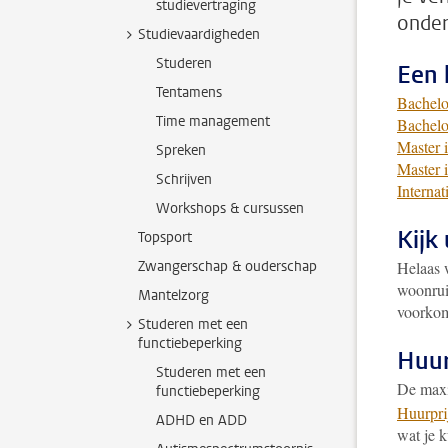
studievertraging
onder
Studievaardigheden
Studeren
Een 
Tentamens
Bachelo
Time management
Bachelo
Master 
Spreken
Master 
Schrijven
Internat
Workshops & cursussen
Kijk 
Topsport
Zwangerschap & ouderschap
Helaas 
woonrui
Mantelzorg
voorkome
Studeren met een
functiebeperking
Huur
Studeren met een
De maxi
functiebeperking
Huurpri
ADHD en ADD
wat je k