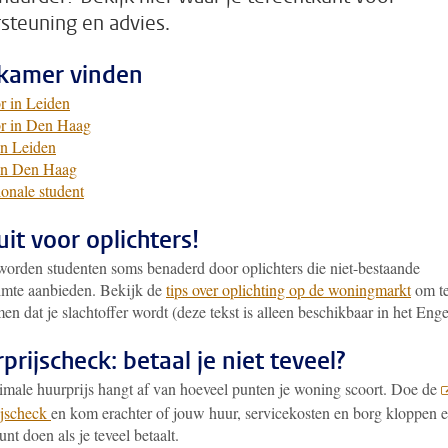
steuning en advies.
kamer vinden
r in Leiden
r in Den Haag
in Leiden
in Den Haag
ionale student
uit voor oplichters!
worden studenten soms benaderd door oplichters die niet-bestaande
mte aanbieden. Bekijk de
tips over oplichting op de woningmarkt
om t
n dat je slachtoffer wordt (deze tekst is alleen beschikbaar in het Enge
prijscheck: betaal je niet teveel?
male huurprijs hangt af van hoeveel punten je woning scoort. Doe de
jscheck
en kom erachter of jouw huur, servicekosten en borg kloppen 
unt doen als je teveel betaalt.