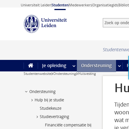
Ga direct naar de inhoud
Universiteit Leiden
Studenten
Medewerkers
Organisatiegids
Biblio
Zoek op onder
Zoekterm
Studentenwe
Je opleiding
meer Je opleiding pagina’s
Ondersteuning
meer 
F
Studentenwebsite
Ondersteuning
Huisvesting
Hu
Ondersteuning
Hulp bij je studie
Tijden
Studiekeuze
woonr
Studievertraging
wat m
Financiële compensatie bij
je ve