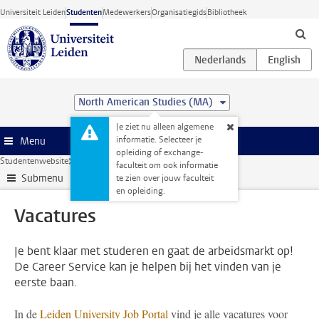
Ga direct naar de inhoud
Universiteit Leiden
Studenten
Medewerkers
Organisatiegids
Bibliotheek
North American Studies (MA)
Je ziet nu alleen algemene
informatie. Selecteer je
Menu
opleiding of exchange-
Studentenwebsite
Stage & loopbaan
Vacatures
faculteit om ook informatie
Submenu
te zien over jouw faculteit
en opleiding.
Vacatures
Je bent klaar met studeren en gaat de arbeidsmarkt op!
De Career Service kan je helpen bij het vinden van je
eerste baan.
In de
Leiden University Job Portal
vind je alle vacatures voor