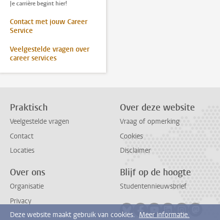
Je carrière begint hier!
Contact met jouw Career
Service
Veelgestelde vragen over
career services
Praktisch
Over deze website
Veelgestelde vragen
Vraag of opmerking
Contact
Cookies
Locaties
Disclaimer
Over ons
Blijf op de hoogte
Organisatie
Studentennieuwsbrief
Privacy
Volg ons op bluesky
Volg ons op facebook
Volg ons op youtub
Volg ons op li
Volg ons o
Volg 
Deze website maakt gebruik van cookies.
Meer informatie.