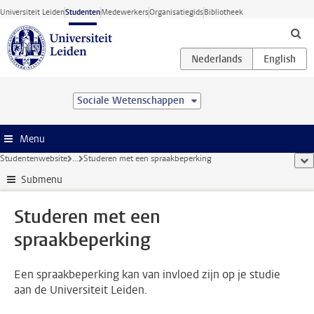
Ga direct naar de inhoud
Universiteit Leiden
Studenten
Medewerkers
Organisatiegids
Bibliotheek
Sociale Wetenschappen
Menu
Studentenwebsite
...
Studeren met een spraakbeperking
too
Submenu
Studeren met een
spraakbeperking
Een spraakbeperking kan van invloed zijn op je studie
aan de Universiteit Leiden.