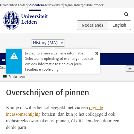
Ga direct naar de inhoud
Universiteit Leiden
Studenten
Medewerkers
Organisatiegids
Bibliotheek
History (MA)
Je ziet nu alleen algemene informatie.
Selecteer je opleiding of exchange-faculteit
Menu
om ook informatie te zien over jouw
Studentenwebsite
...
Overschrijven of pinnen
too
faculteit en opleiding.
Submenu
Overschrijven of pinnen
Kun je of wil je het collegegeld niet via een
digitale
incassomachtiging
betalen, dan kun je het collegegeld ook
rechtstreeks overmaken of pinnen, óf dit laten doen door een
derde partij.