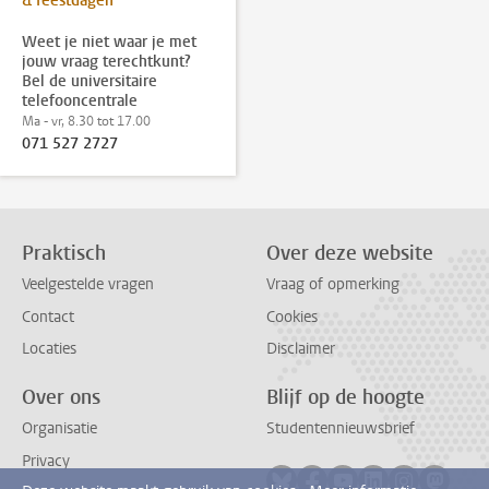
& feestdagen
Weet je niet waar je met
jouw vraag terechtkunt?
Bel de universitaire
telefooncentrale
Ma - vr, 8.30 tot 17.00
071 527 2727
Praktisch
Over deze website
Veelgestelde vragen
Vraag of opmerking
Contact
Cookies
Locaties
Disclaimer
Over ons
Blijf op de hoogte
Organisatie
Studentennieuwsbrief
Privacy
Volg ons op bluesky
Volg ons op facebook
Volg ons op youtub
Volg ons op li
Volg ons o
Volg 