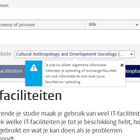
theek
werp of persoon en selecteer categorie
Alle
bsite
Cultural Anthropology and Development Sociology (MSc)
Je ziet nu alleen algemene informatie.
Ondersteuning pagina’s
aciliteiten
meer Faciliteiten pagina’s
Extra studieactiviteiten
meer Extra studieact
Stage & loopb
Selecteer je opleiding of exchange-faculteit
om ook informatie te zien over jouw
faculteit en opleiding.
faciliteiten
ende je studie maak je gebruik van veel IT-faciliteit
k welke IT-faciliteiten je tot je beschikking hebt, h
 gebruikt en wat je kan doen als je problemen
vindt.