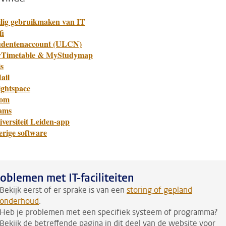
ilig gebruikmaken van IT
fi
udentenaccount (ULCN)
Timetable & MyStudymap
s
ail
ightspace
om
ams
versiteit Leiden-app
erige software
oblemen met IT-faciliteiten
Bekijk eerst of er sprake is van een
storing of gepland
onderhoud
.
Heb je problemen met een specifiek systeem of programma?
Bekijk de betreffende pagina in dit deel van de website voor