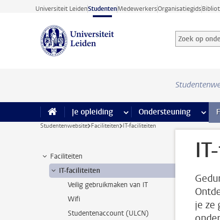
Ga direct naar de inhoud
Universiteit Leiden
Studenten
Medewerkers
Organisatiegids
Biblio
Zoek op onder
Zoekterm
Studentenwe
Je opleiding
meer Je opleiding pagina’s
Ondersteuning
meer 
F
Studentenwebsite
Faciliteiten
IT-faciliteiten
IT-
Faciliteiten
IT-faciliteiten
Gedur
Veilig gebruikmaken van IT
Ontde
Wifi
je ze
Studentenaccount (ULCN)
onder