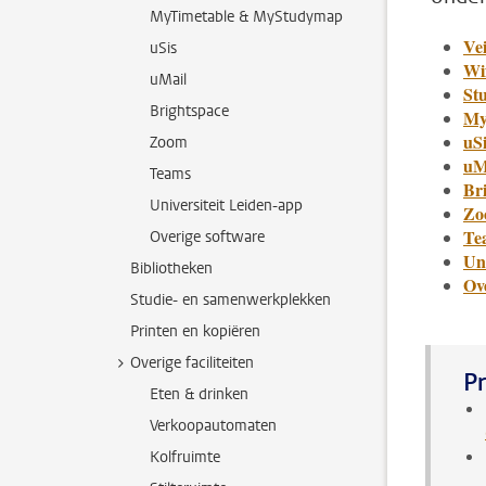
MyTimetable & MyStudymap
Ve
uSis
Wi
uMail
St
Brightspace
My
uSi
Zoom
uM
Teams
Br
Universiteit Leiden-app
Zo
Te
Overige software
Uni
Bibliotheken
Ov
Studie- en samenwerkplekken
Printen en kopiëren
Overige faciliteiten
Pr
Eten & drinken
Verkoopautomaten
Kolfruimte