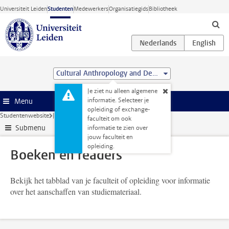
Ga direct naar de inhoud
Universiteit Leiden
Studenten
Medewerkers
Organisatiegids
Bibliotheek
Cultural Anthropology and Development Sociology (MSc)
Je ziet nu alleen algemene
informatie. Selecteer je
Menu
opleiding of exchange-
Studentenwebsite
Je opleiding
Boeken en readers
faculteit om ook
Submenu
informatie te zien over
jouw faculteit en
opleiding.
Boeken en readers
Bekijk het tabblad van je faculteit of opleiding voor informatie
over het aanschaffen van studiemateriaal.