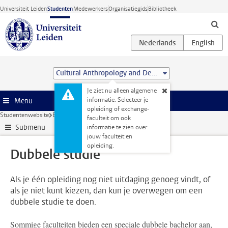
Ga direct naar de inhoud
Universiteit Leiden
Studenten
Medewerkers
Organisatiegids
Bibliotheek
Cultural Anthropology and Development Sociology (MSc)
Je ziet nu alleen algemene
informatie. Selecteer je
Menu
opleiding of exchange-
Studentenwebsite
Extra studieactiviteiten
Dubbele studie
faculteit om ook
Submenu
informatie te zien over
jouw faculteit en
opleiding.
Dubbele studie
Als je één opleiding nog niet uitdaging genoeg vindt, of
als je niet kunt kiezen, dan kun je overwegen om een
dubbele studie te doen.
Sommige faculteiten bieden een speciale dubbele bachelor aan,