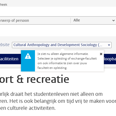
theek
werp of persoon en selecteer categorie
Alle
bsite
Cultural Anthropology and Development Sociology (MSc)
Je ziet nu alleen algemene informatie.
Ondersteuning pagina’s
aciliteiten
meer Faciliteiten pagina’s
Extra studieactiviteiten
meer Extra studieact
Stage & loopb
Selecteer je opleiding of exchange-faculteit
om ook informatie te zien over jouw
faculteit en opleiding.
ort & recreatie
rlijk draait het studentenleven niet alleen om
ren. Het is ook belangrijk om tijd vrij te maken voo
en culturele activiteiten.