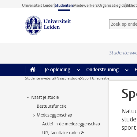
Ga direct naar de inhoud
Universiteit Leiden
Studenten
Medewerkers
Organisatiegids
Biblio
Zoek op onder
Zoekterm
Studentenwe
Je opleiding
meer Je opleiding pagina’s
Ondersteuning
meer 
F
Studentenwebsite
Naast je studie
Sport & recreatie
Sp
Naast je studie
Bestuursfunctie
Natuu
Medezeggenschap
stude
Actief in de medezeggenschap
sport 
UR, facultaire raden &