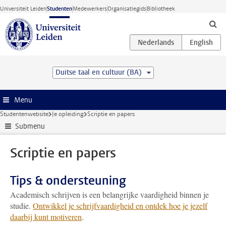
Ga direct naar de inhoud
Universiteit Leiden
Studenten
Medewerkers
Organisatiegids
Bibliotheek
Duitse taal en cultuur (BA)
Menu
Studentenwebsite
Je opleiding
Scriptie en papers
Submenu
Scriptie en papers
Tips & ondersteuning
Academisch schrijven is een belangrijke vaardigheid binnen je
studie.
Ontwikkel je schrijfvaardigheid en ontdek hoe je jezelf
daarbij kunt motiveren
.