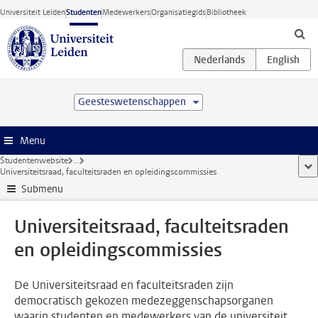
Ga direct naar de inhoud
Universiteit Leiden
Studenten
Medewerkers
Organisatiegids
Bibliotheek
Geesteswetenschappen
Menu
Studentenwebsite
...
too
Universiteitsraad, faculteitsraden en opleidingscommissies
Submenu
Universiteitsraad, faculteitsraden
en opleidingscommissies
De Universiteitsraad en faculteitsraden zijn
democratisch gekozen medezeggenschapsorganen
waarin studenten en medewerkers van de universiteit