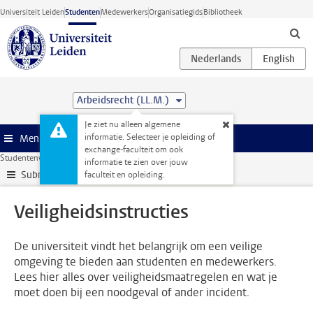
Ga direct naar de inhoud
Universiteit Leiden
Studenten
Medewerkers
Organisatiegids
Bibliotheek
Arbeidsrecht (LL.M.)
Je ziet nu alleen algemene
informatie. Selecteer je opleiding of
Menu
exchange-faculteit om ook
Studentenwebsite
Je opleiding
Veiligheidsinstructies
informatie te zien over jouw
Submenu
faculteit en opleiding.
Veiligheidsinstructies
De universiteit vindt het belangrijk om een veilige
omgeving te bieden aan studenten en medewerkers.
Lees hier alles over veiligheidsmaatregelen en wat je
moet doen bij een noodgeval of ander incident.