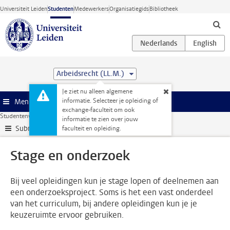
Ga direct naar de inhoud
Universiteit Leiden
Studenten
Medewerkers
Organisatiegids
Bibliotheek
Arbeidsrecht (LL.M.)
Je ziet nu alleen algemene
informatie. Selecteer je opleiding of
Menu
exchange-faculteit om ook
Studentenwebsite
Stage & loopbaan
Stage en onderzoek
informatie te zien over jouw
Submenu
faculteit en opleiding.
Stage en onderzoek
Bij veel opleidingen kun je stage lopen of deelnemen aan
een onderzoeksproject. Soms is het een vast onderdeel
van het curriculum, bij andere opleidingen kun je je
keuzeruimte ervoor gebruiken.