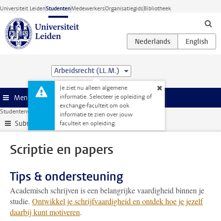
Ga direct naar de inhoud
Universiteit Leiden
Studenten
Medewerkers
Organisatiegids
Bibliotheek
Arbeidsrecht (LL.M.)
Je ziet nu alleen algemene
informatie. Selecteer je opleiding of
Menu
exchange-faculteit om ook
Studentenwebsite
Je opleiding
Scriptie en papers
informatie te zien over jouw
Submenu
faculteit en opleiding.
Scriptie en papers
Tips & ondersteuning
Academisch schrijven is een belangrijke vaardigheid binnen je
studie.
Ontwikkel je schrijfvaardigheid en ontdek hoe je jezelf
daarbij kunt motiveren
.